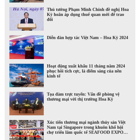
Thủ tướng Phạm Minh Chính đề nghị Hoa
Kỳ hoãn áp dụng thuế quan mới để trao
đổi
Diễn đàn hợp tác Việt Nam – Hoa Kỳ 2024
Hoạt động xuất khẩu 11 tháng năm 2024
phục hồi tích cực, là điểm sáng của nền
kinh tế
Tọa đàm trực tuyến: Vấn đề phòng vệ
thương mại với thị trường Hoa Kỳ
Xúc tiến thương mại ngành thủy sản Việt
Nam tại Singapore trong khuôn khổ hội
chợ triển lãm quốc tế SEAFOOD EXPO
ASIA 2024