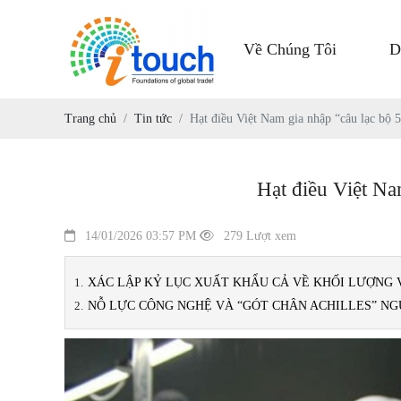
Về Chúng Tôi
D
Trang chủ
Tin tức
Hạt điều Việt Nam gia nhập “câu lạc bộ 
Hạt điều Việt Na
14/01/2026 03:57 PM
279 Lượt xem
XÁC LẬP KỶ LỤC XUẤT KHẨU CẢ VỀ KHỐI LƯỢNG 
NỖ LỰC CÔNG NGHỆ VÀ “GÓT CHÂN ACHILLES” NG