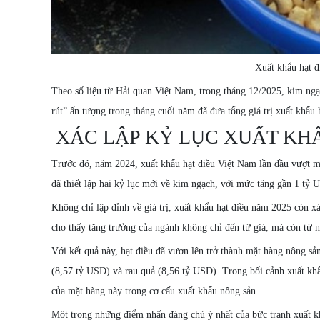
Xuất khẩu hạt đ
Theo số liệu từ Hải quan Việt Nam, trong tháng 12/2025, kim ng
rút” ấn tượng trong tháng cuối năm đã đưa tổng giá trị xuất khẩu
XÁC LẬP KỶ LỤC XUẤT KH
Trước đó, năm 2024, xuất khẩu hạt điều Việt Nam lần đầu vượt m
đã thiết lập hai kỷ lục mới về kim ngạch, với mức tăng gần 1 tỷ
Không chỉ lập đỉnh về giá trị, xuất khẩu hạt điều năm 2025 còn x
cho thấy tăng trưởng của ngành không chỉ đến từ giá, mà còn từ n
Với kết quả này, hạt điều đã vươn lên trở thành mặt hàng nông s
(8,57 tỷ USD) và rau quả (8,56 tỷ USD). Trong bối cảnh xuất khẩ
của mặt hàng này trong cơ cấu xuất khẩu nông sản.
Một trong những điểm nhấn đáng chú ý nhất của bức tranh xuất kh