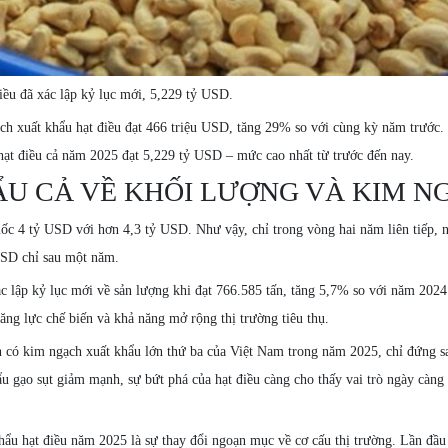
iều đã xác lập kỷ lục mới, 5,229 tỷ USD.
ạch xuất khẩu hạt điều đạt 466 triệu USD, tăng 29% so với cùng kỳ năm trước
 hạt điều cả năm 2025 đạt 5,229 tỷ USD – mức cao nhất từ trước đến nay.
ẨU CẢ VỀ KHỐI LƯỢNG VÀ KIM N
ốc 4 tỷ USD với hơn 4,3 tỷ USD. Như vậy, chỉ trong vòng hai năm liên tiếp, 
 USD chỉ sau một năm.
ác lập kỷ lục mới về sản lượng khi đạt 766.585 tấn, tăng 5,7% so với năm 2024
ăng lực chế biến và khả năng mở rộng thị trường tiêu thụ.
ản có kim ngạch xuất khẩu lớn thứ ba của Việt Nam trong năm 2025, chỉ đứng s
u gạo sụt giảm mạnh, sự bứt phá của hạt điều càng cho thấy vai trò ngày càng
ẩu hạt điều năm 2025 là sự thay đổi ngoạn mục về cơ cấu thị trường. Lần đầu 