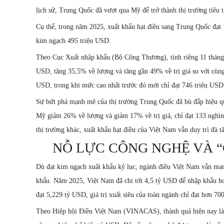
lịch sử, Trung Quốc đã vượt qua Mỹ để trở thành thị trường tiêu 
Cụ thể, trong năm 2025, xuất khẩu hạt điều sang Trung Quốc đạt
kim ngạch 495 triệu USD.
Theo Cục Xuất nhập khẩu (Bộ Công Thương), tính riêng 11 tháng 
USD, tăng 35,5% về lượng và tăng gần 49% về trị giá so với cùng 
USD, trong khi mức cao nhất trước đó mới chỉ đạt 746 triệu US
Sự bứt phá mạnh mẽ của thị trường Trung Quốc đã bù đắp hiệu qu
Mỹ giảm 26% về lượng và giảm 17% về trị giá, chỉ đạt 133 nghìn
thị trường khác, xuất khẩu hạt điều của Việt Nam vẫn duy trì đà t
NỖ LỰC CÔNG NGHỆ VÀ “
Dù đạt kim ngạch xuất khẩu kỷ lục, ngành điều Việt Nam vẫn man
khẩu. Năm 2025, Việt Nam đã chi tới 4,5 tỷ USD để nhập khẩu hơn
đạt 5,229 tỷ USD, giá trị xuất siêu của toàn ngành chỉ đạt hơn 70
Theo Hiệp hội Điều Việt Nam (VINACAS), thành quả hiện nay là kết