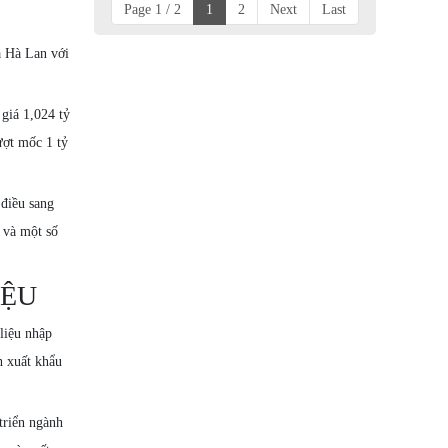
Page 1 / 2
1
2
Next
Last
à Hà Lan với
giá 1,024 tỷ
ượt mốc 1 tỷ
 điều sang
 và một số
IỆU
liệu nhập
h xuất khẩu
triển ngành