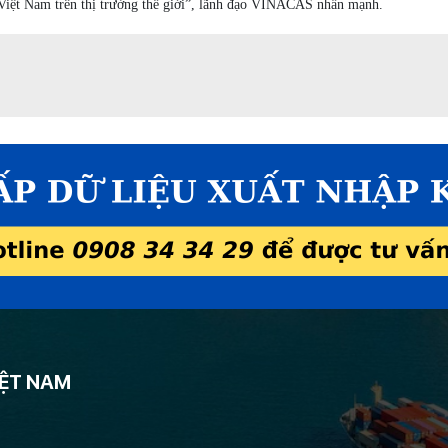
u Việt Nam trên thị trường thế giới”, lãnh đạo VINACAS nhấn mạnh.
IỆT NAM