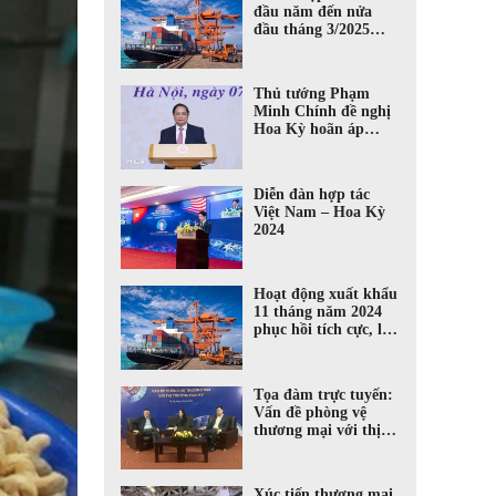
đầu năm đến nửa
đầu tháng 3/2025
tăng 12% so với cùng
kỳ
Thủ tướng Phạm
Minh Chính đề nghị
Hoa Kỳ hoãn áp
dụng thuế quan mới
để trao đổi
Diễn đàn hợp tác
Việt Nam – Hoa Kỳ
2024
Hoạt động xuất khẩu
11 tháng năm 2024
phục hồi tích cực, là
điểm sáng của nền
kinh tế
Tọa đàm trực tuyến:
Vấn đề phòng vệ
thương mại với thị
trường Hoa Kỳ
Xúc tiến thương mại