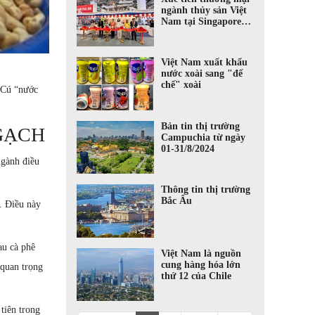
ngành thủy sản Việt
Nam tại Singapore
trong khuôn khổ hội
chợ triển lãm quốc tế
SEAFOOD EXPO
Việt Nam xuất khẩu
ASIA 2024
nước xoài sang "đế
chế" xoài
. Cú “nước
Bản tin thị trường
GẠCH
Campuchia từ ngày
01-31/8/2024
ngành điều
Thông tin thị trường
Bắc Âu
. Điều này
au cà phê
Việt Nam là nguồn
cung hàng hóa lớn
 quan trọng
thứ 12 của Chile
tiên trong