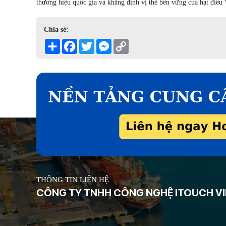
thương hiệu quốc gia và khẳng định vị thế bền vững của hạt điề
Chia sẻ:
Share
Facebook
Twitter
Messenger
Copy
Link
THÔNG TIN LIÊN HỆ
CÔNG TY TNHH CÔNG NGHỆ ITOUCH V