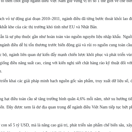
 then chốt giúp ngành điều Việt Nam giữ vững vị trí số 1 thế giới về chế biế
ách vỏ tự động giai đoạn 2010–2011, ngành điều đã từng bước thoát khỏi lao đ
 khắt khe của các thị trường khó tính như EU và Nhật Bản.
 vẫn là sự phụ thuộc gần như hoàn toàn vào nguồn nguyên liệu nhập khẩu. Ngu
gành điều dễ bị tổn thương trước biến động giá và rủi ro nguồn cung toàn cầu
 bộ, ngành liên quan dự kiến đẩy mạnh chiến lược khôi phục và phát triển vù
ống điều năng suất cao, cùng với kiến nghị siết chặt hàng rào kỹ thuật đối vớ
h.
riển khai các giải pháp minh bạch nguồn gốc sản phẩm, truy xuất dữ liệu số, 
g hạt điều toàn cầu sẽ tăng trưởng bình quân 4,6% mỗi năm, nhờ xu hướng ti
ến. Đây được xem là dư địa quan trọng để ngành điều Việt Nam tiếp tục bứt p
 con số 5 tỷ USD, mà là nâng cao giá trị, phát triển sản phẩm chế biến sâu, xâ