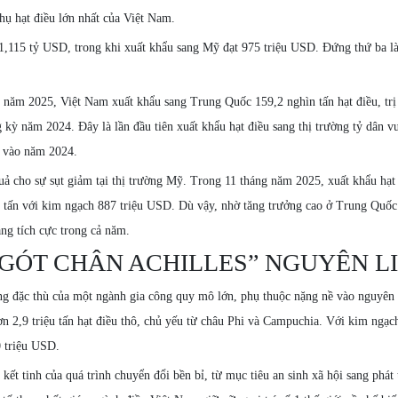
thụ hạt điều lớn nhất của Việt Nam.
 1,115 tỷ USD, trong khi xuất khẩu sang Mỹ đạt 975 triệu USD. Đứng thứ ba l
năm 2025, Việt Nam xuất khẩu sang Trung Quốc 159,2 nghìn tấn hạt điều, trị 
kỳ năm 2024. Đây là lần đầu tiên xuất khẩu hạt điều sang thị trường tỷ dân v
D vào năm 2024.
ả cho sự sụt giảm tại thị trường Mỹ. Trong 11 tháng năm 2025, xuất khẩu hạt
 tấn với kim ngạch 887 triệu USD. Dù vậy, nhờ tăng trưởng cao ở Trung Quốc
ăng tích cực trong cả năm.
GÓT CHÂN ACHILLES” NGUYÊN L
g đặc thù của một ngành gia công quy mô lớn, phụ thuộc nặng nề vào nguyên 
 2,9 triệu tấn hạt điều thô, chủ yếu từ châu Phi và Campuchia. Với kim ngạc
0 triệu USD.
 tinh của quá trình chuyển đổi bền bỉ, từ mục tiêu an sinh xã hội sang phát 