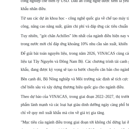
công nghiệp chế biến tỷ USD. Dấu ấn công nghệ được xem là yếu tố
khẩu nhân điều.
Từ sau các dự án khoa học - công nghệ quốc gia về chế tạo máy t
công, nâng cao năng suất, giảm chi phí và đáp ứng các tiêu chuẩn
Tuy nhiên, “gót chân Achilles” lớn nhất của ngành điều hiện nay
trong nước mới chỉ đáp ứng khoảng 10% nhu cầu sản xuất, khiến n
Để giải bài toán nguyên liệu, trong năm 2026, VINACAS cùng các
liệu tại Tây Nguyên và Đông Nam Bộ. Các chương trình tái canh gi
khẩu, đang được kỳ vọng sẽ tạo ra bước chuyển căn bản cho ngàn
Bên cạnh đó, Bộ Nông nghiệp và Môi trường xác định sẽ tích cực t
chế biến sâu và xây dựng thương hiệu quốc gia cho ngành điều.
Theo dự báo của VINACAS, trong giai đoạn 2022–2027, thị trườn
phẩm lành mạnh và các loại hạt giàu dinh dưỡng ngày càng phổ bi
chỉ về quy mô xuất khẩu mà còn về giá trị gia tăng.
“Mục tiêu của ngành điều trong giai đoạn tới không chỉ dừng lại ở