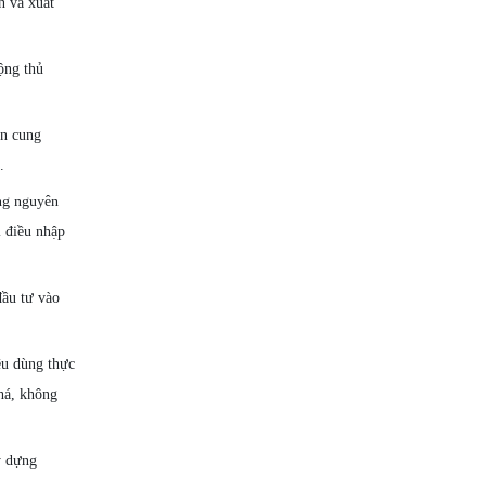
n và xuất
ộng thủ
ồn cung
.
ng nguyên
i điều nhập
đầu tư vào
êu dùng thực
há, không
y dựng