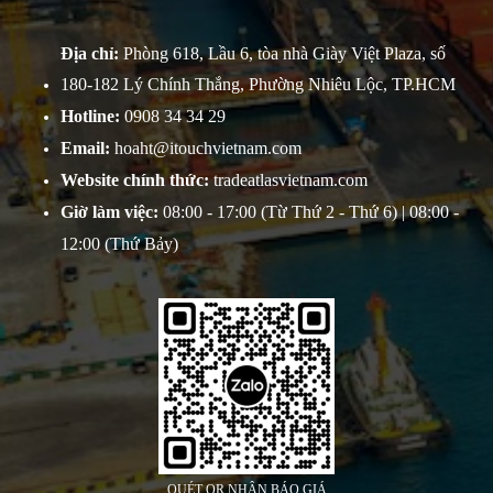
Địa chỉ:
Phòng 618, Lầu 6, tòa nhà Giày Việt Plaza, số
180-182 Lý Chính Thắng, Phường Nhiêu Lộc, TP.HCM
Hotline:
0908 34 34 29
Email:
hoaht@itouchvietnam.com
Website chính thức:
tradeatlasvietnam.com
Giờ làm việc:
08:00 - 17:00 (Từ Thứ 2 - Thứ 6) | 08:00 -
12:00 (Thứ Bảy)
QUÉT QR NHẬN BÁO GIÁ