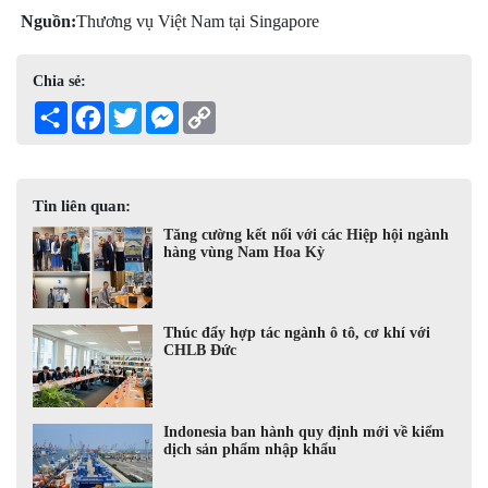
Nguồn:
Thương vụ Việt Nam tại Singapore
Chia sẻ:
Share
Facebook
Twitter
Messenger
Copy
Link
Tin liên quan:
Tăng cường kết nối với các Hiệp hội ngành
hàng vùng Nam Hoa Kỳ
Thúc đẩy hợp tác ngành ô tô, cơ khí với
CHLB Đức
Indonesia ban hành quy định mới về kiểm
dịch sản phẩm nhập khẩu