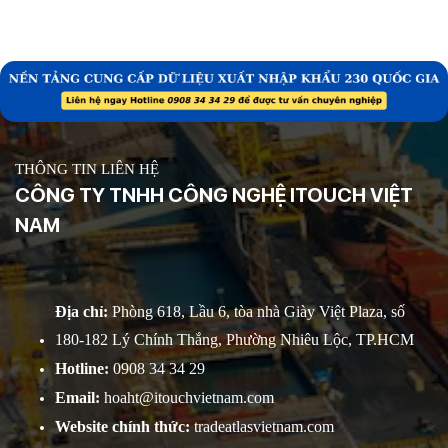
cầu.
quy định pháp luật mà còn là nguồn
thông tin quý giá để đưa ra quyết
định kinh doanh chiến lược.
THÔNG TIN LIÊN HỆ
CÔNG TY TNHH CÔNG NGHỆ ITOUCH VIỆT
NAM
Địa chỉ:
Phòng 618, Lầu 6, tòa nhà Giày Việt Plaza, số
180-182 Lý Chính Thắng, Phường Nhiêu Lộc, TP.HCM
Hotline:
0908 34 34 29
Email:
hoaht@itouchvietnam.com
Website chính thức:
tradeatlasvietnam.com