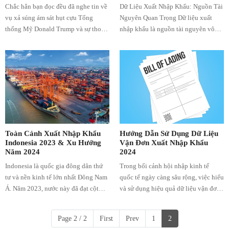
Chắc hẳn bạn đọc đều đã nghe tin về
Dữ Liệu Xuất Nhập Khẩu: Nguồn Tài
vụ xả súng ám sát hụt cựu Tổng
Nguyên Quan Trọng Dữ liệu xuất
thống Mỹ Donald Trump và sự thoái
nhập khẩu là nguồn tài nguyên vô
lui trong cuộc đua vào Nhà Trắng của
cùng quan trọng đối với các doanh
Tổng thống đương nhiệm Joe Biden,
nghiệp, nhà hoạch định chính sách
nhường lại quyền ứng viên đảng Dân
và các nhà kinh tế trên toàn thế giới,
chủ cho Phó Tổng thống Kamala
mang lại cái nhìn sâu sắc về xu
Harris.
hướng kinh tế toàn cầu, động lực thị
trường và mối quan hệ thương mại.
Tuy nhiên, việc định hướng qua các
phức tạp của dữ liệu thương mại có
thể gặp thách thức, đặc biệt là khi
Toàn Cảnh Xuất Nhập Khẩu
Hướng Dẫn Sử Dụng Dữ Liệu
xuất hiện những mâu thuẫn giữa dữ
Indonesia 2023 & Xu Hướng
Vận Đơn Xuất Nhập Khẩu
Năm 2024
2024
liệu do các quốc gia hoặc thực thể
khác nhau trong thương mại quốc tế
Indonesia là quốc gia đông dân thứ
Trong bối cảnh hội nhập kinh tế
báo cáo.
tư và nền kinh tế lớn nhất Đông Nam
quốc tế ngày càng sâu rộng, việc hiểu
Á. Năm 2023, nước này đã đạt cột
và sử dụng hiệu quả dữ liệu vận đơn
mốc quan trọng với hơn 200 tỷ đô la
xuất nhập khẩu trở nên quan trọng
xuất khẩu, khẳng định vị thế quan
hơn bao giờ hết. Dữ liệu này không
Page 2 / 2
First
Prev
1
2
trọng trong cán cân thương mại toàn
chỉ giúp doanh nghiệp tuân thủ các