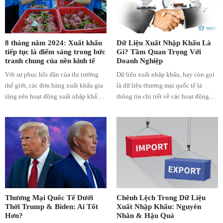
Việt Nam tại CHLB Đức tập trung
thúc đẩy trong thời gian qua. Trong
chuỗi các hoạt động hỗ trợ kết nối
hợp tác trong lĩnh vực này, ngày 12
8 tháng năm 2024: Xuất khẩu
Dữ Liệu Xuất Nhập Khẩu Là
tiếp tục là điểm sáng trong bức
Gì? Tầm Quan Trọng Với
tháng 9 năm 2024, Thương vụ Việt
tranh chung của nền kinh tế
Doanh Nghiệp
Nam tại Đức đã phối hợp với Hiệp
Với sự phục hồi dần của thị trường
Dữ liệu xuất nhập khẩu, hay còn gọi
hội ô tô Berlin – Brandenburg và
thế giới, các đơn hàng xuất khẩu gia
là dữ liệu thương mại quốc tế là
Chính quyền tỉnh Nam Định tổ chức
tăng nên hoạt động xuất nhập khẩu
thông tin chi tiết về các hoạt động
Bàn tròn hợp tác kinh tế trong lĩnh
hàng hoá trong 8 tháng năm 2024
thương mại quốc tế liên quan đến
vực ô tô, cơ khí.
khởi sắc và đạt được những kết quả
việc mua bán hàng hóa và dịch vụ
tích cực.
qua các biên giới quốc gia. Những
thông tin này thường được ghi nhận
chi tiết về giá trị, khối lượng, và phân
loại hàng hóa hay dịch vụ. Ngoài ra,
dữ liệu xuất nhập khẩu có thể bao
gồm cả thông tin về nguồn gốc, điểm
đến, phương thức vận chuyển, và cả
Thương Mại Quốc Tế Dưới
Chênh Lệch Trong Dữ Liệu
thông tin liên quan đến doanh
Thời Trump & Biden: Ai Tốt
Xuất Nhập Khẩu: Nguyên
Hơn?
Nhân & Hậu Quả
nghiệp xuất khẩu và nhập khẩu.